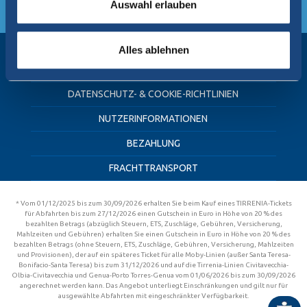
Auswahl erlauben
Ich habe die Datenschutzinformationen gelesen
DAS UNTERNEHMEN
Alles ablehnen
KUNDENSERVICE
DATENSCHUTZ- & COOKIE-RICHTLINIEN
NUTZERINFORMATIONEN
BEZAHLUNG
FRACHTTRANSPORT
* Vom 01/12/2025 bis zum 30/09/2026 erhalten Sie beim Kauf eines TIRRENIA-Tickets
für Abfahrten bis zum 27/12/2026 einen Gutschein in Euro in Höhe von 20 % des
bezahlten Betrags (abzüglich Steuern, ETS, Zuschläge, Gebühren, Versicherung,
Mahlzeiten und Gebühren) erhalten Sie einen Gutschein in Euro in Höhe von 20 % des
bezahlten Betrags (ohne Steuern, ETS, Zuschläge, Gebühren, Versicherung, Mahlzeiten
und Provisionen), der auf ein späteres Ticket für alle Moby-Linien (außer Santa Teresa-
Bonifacio-Santa Teresa) bis zum 31/12/2026 und auf die Tirrenia-Linien Civitavecchia-
Olbia-Civitavecchia und Genua-Porto Torres-Genua vom 01/06/2026 bis zum 30/09/2026
angerechnet werden kann. Das Angebot unterliegt Einschränkungen und gilt nur für
ausgewählte Abfahrten mit eingeschränkter Verfügbarkeit.