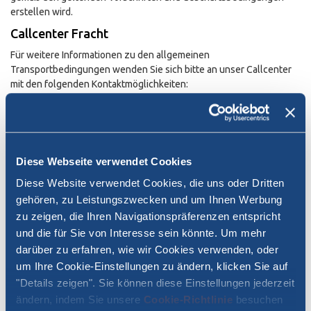
erstellen wird.
Callcenter Fracht
Für weitere Informationen zu den allgemeinen
Transportbedingungen wenden Sie sich bitte an unser Callcenter
mit den folgenden Kontaktmöglichkeiten:
E-Mail:
info.merci@moby.it
Tel.:
0039 02 57517461
Diese Webseite verwendet Cookies
Öffnungszeiten
Diese Website verwendet Cookies, die uns oder Dritten
VON MONTAG BIS FREITAG, AUSGENOMMEN AN ITALIENISCHEN
gehören, zu Leistungszwecken und um Ihnen Werbung
FEIERTAGEN
zu zeigen, die Ihren Navigationspräferenzen entspricht
von 09:00 bis 13:00 Uhr und von 14:00 bis 18:00 Uhr
und die für Sie von Interesse sein könnte. Um mehr
Kreditkartenzahlung für Fracht-Dienstleistungen
darüber zu erfahren, wie wir Cookies verwenden, oder
um Ihre Cookie-Einstellungen zu ändern, klicken Sie auf
Wir möchten unsere Kunden darüber informieren, dass es ab sofort
"Details zeigen". Sie können diese Einstellungen jederzeit
möglich ist, die Tickets (Frachtbrief/Rechnung) für den
ändern, indem Sie unsere
Cookie-Richtlinie
besuchen
Frachttransport Sardinien telefonisch per Kreditkarte zu bezahlen.