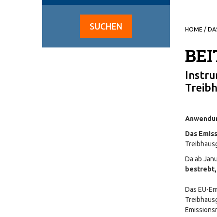
SUCHEN
HOME
/
DA
BEI
Instr
Treib
Anwendu
Das Emis
Treibhaus
Da ab Janu
bestrebt,
Das EU-Em
Treibhaus
Emissionsr