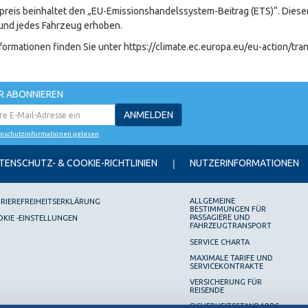
preis beinhaltet den „EU-Emissionshandelssystem-Beitrag (ETS)“. Dieser B
und jedes Fahrzeug erhoben.
formationen finden Sie unter https://climate.ec.europa.eu/eu-action/tr
R ABONNIEREN
ANMELDEN
enschutzinformationen gelesen
TENSCHUTZ- & COOKIE-RICHTLINIEN
NUTZERINFORMATIONEN
ALLGEMEINE
RIEREFREIHEITSERKLÄRUNG
BESTIMMUNGEN FÜR
PASSAGIERE UND
KIE -EINSTELLUNGEN
FAHRZEUGTRANSPORT
SERVICE CHARTA
MAXIMALE TARIFE UND
SERVICEKONTRAKTE
VERSICHERUNG FÜR
REISENDE
SICHERHEITSSTANDARDS