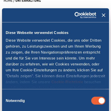
HOME
/
UNTERHALTUNG
SPASS AN BORD
SHOPPING
Diese Webseite verwendet Cookies
Es wurde ein
neuer Shopping-Bereich
realisiert, in dem
Diese Website verwendet Cookies, die uns oder Dritten
Geschäfte Waren anbieten, die die Grundbedürfnisse stillen.
gehören, zu Leistungszwecken und um Ihnen Werbung
Darüber hinaus werden vielfältige und typische Produkte aus
Regionen, die von Tirrenia angefahren werden, angeboten wie zum
zu zeigen, die Ihren Navigationspräferenzen entspricht
Beispiel Bücher, Kunsthandwerke und Technik; Kino und Fernseher
und die für Sie von Interesse sein könnte. Um mehr
es wurde eine neue Art von
Board-Kinos eingeführt
in denen,
darüber zu erfahren, wie wir Cookies verwenden, oder
Dank eines Vertrages mit Warner Bros, Filme 90 Tage nach der
um Ihre Cookie-Einstellungen zu ändern, klicken Sie auf
Premiere zu sehen sind; auf allen Fahrgastschiffen der Flotte
"Details zeigen". Sie können diese Einstellungen jederzeit
Tirrenia.
ändern, indem Sie unsere
Cookie-Richtlinie
besuchen
und die darin enthaltenen Anweisungen befolgen. Wenn
Sie auf "Alle zulassen" oder "Auswahl erlauben" klicken,
Einwilligungsauswahl
erklären Sie sich damit einverstanden, dass Cookies auf
Notwendig
Ihrem Gerät gespeichert werden.