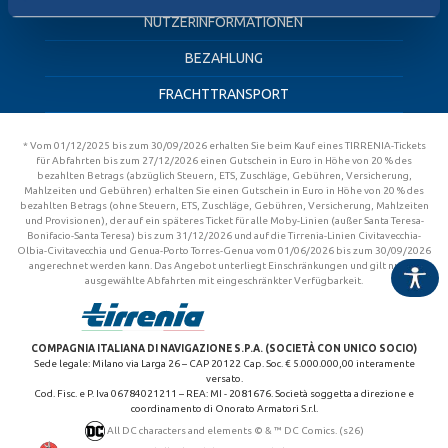
NUTZERINFORMATIONEN
BEZAHLUNG
FRACHTTRANSPORT
* Vom 01/12/2025 bis zum 30/09/2026 erhalten Sie beim Kauf eines TIRRENIA-Tickets
für Abfahrten bis zum 27/12/2026 einen Gutschein in Euro in Höhe von 20 % des
bezahlten Betrags (abzüglich Steuern, ETS, Zuschläge, Gebühren, Versicherung,
Mahlzeiten und Gebühren) erhalten Sie einen Gutschein in Euro in Höhe von 20 % des
bezahlten Betrags (ohne Steuern, ETS, Zuschläge, Gebühren, Versicherung, Mahlzeiten
und Provisionen), der auf ein späteres Ticket für alle Moby-Linien (außer Santa Teresa-
Bonifacio-Santa Teresa) bis zum 31/12/2026 und auf die Tirrenia-Linien Civitavecchia-
Olbia-Civitavecchia und Genua-Porto Torres-Genua vom 01/06/2026 bis zum 30/09/2026
angerechnet werden kann. Das Angebot unterliegt Einschränkungen und gilt nur für
ausgewählte Abfahrten mit eingeschränkter Verfügbarkeit.
COMPAGNIA ITALIANA DI NAVIGAZIONE S.P.A. (SOCIETÀ CON UNICO SOCIO)
Sede legale: Milano via Larga 26 – CAP 20122 Cap. Soc. € 5.000.000,00 interamente
versato.
Cod. Fisc. e P. Iva 06784021211 – REA: MI - 2081676. Società soggetta a direzione e
coordinamento di Onorato Armatori S.r.l.
All DC characters and elements © & ™ DC Comics. (s26)