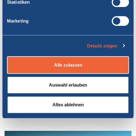
ANGEBOTE
Statistiken
gruppe
Marketing
GRUPPENRABATTE
Details zeigen
Alle zulassen
Auswahl erlauben
DISCOVER
Alles ablehnen
Gruppenangebote bieten verschiedene Vorteile und Rabatte.