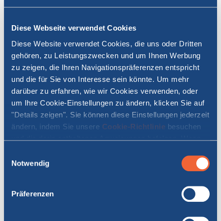
Tirrenia verlangt ein ärztliches Attest zur Bestätigung der
Reisefähigkeit von:
Diese Webseite verwendet Cookies
Passagieren mit
schweren Krankheiten
Frauen im
letzten Schwangerschaftsmonat
Diese Website verwendet Cookies, die uns oder Dritten
Frauen, deren Geburtstermin in den nächsten
4
gehören, zu Leistungszwecken und um Ihnen Werbung
Wochen
zu zeigen, die Ihren Navigationspräferenzen entspricht
vorgesehen ist. Schwangerschaften mit bestätigten
und die für Sie von Interesse sein könnte. Um mehr
medizinischen Komplikationen oder
darüber zu erfahren, wie wir Cookies verwenden, oder
Zwillingsschwangerschaften.
um Ihre Cookie-Einstellungen zu ändern, klicken Sie auf
"Details zeigen". Sie können diese Einstellungen jederzeit
ändern, indem Sie unsere
Cookie-Richtlinie
besuchen
Es ist nicht empfohlen 7 Tage vor und nach der Geburt und bei
und die darin enthaltenen Anweisungen befolgen. Wenn
Risiko einer Frühgeburt oder anderen Komplikationen zu reisen.
Sie auf "Alle zulassen" oder "Auswahl erlauben" klicken,
Einwilligungsauswahl
.
erklären Sie sich damit einverstanden, dass Cookies auf
Notwendig
Ihrem Gerät gespeichert werden.
Alle ärztlichen Atteste
müssen innerhalb von 48 Stunden vor
Reiseantritt ausgestellt sein.
.
Präferenzen