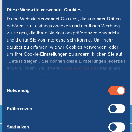
Diese Webseite verwendet Cookies
Diese Website verwendet Cookies, die uns oder Dritten
gehören, zu Leistungszwecken und um Ihnen Werbung
zu zeigen, die Ihren Navigationspräferenzen entspricht
SERVICE AN BORD
und die für Sie von Interesse sein könnte. Um mehr
Self Service Restaurant
darüber zu erfahren, wie wir Cookies verwenden, oder
Bar
um Ihre Cookie-Einstellungen zu ändern, klicken Sie auf
klimatisierte Räume
"Details zeigen". Sie können diese Einstellungen jederzeit
Relaxbereich mit TV
ändern, indem Sie unsere
Cookie-Richtlinie
besuchen
und die darin enthaltenen Anweisungen befolgen. Wenn
Sie auf "Alle zulassen" oder "Auswahl erlauben" klicken,
Einwilligungsauswahl
UNTERBRINGUNG AN BORD
erklären Sie sich damit einverstanden, dass Cookies auf
Notwendig
C4 Vierbettkabinen aussen DU/WC
Ihrem Gerät gespeichert werden.
Präferenzen
Statistiken
Unterstützung