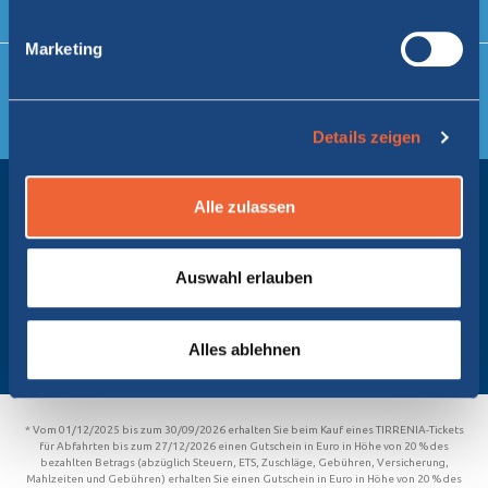
info@tirrenia.de
Marketing
NEWSLETTER ABONNIEREN
ANMELDEN
Details zeigen
Ich habe die Datenschutzinformationen gelesen
DAS UNTERNEHMEN
Alle zulassen
KUNDENSERVICE
DATENSCHUTZ- & COOKIE-RICHTLINIEN
Auswahl erlauben
NUTZERINFORMATIONEN
BEZAHLUNG
Alles ablehnen
FRACHTTRANSPORT
* Vom 01/12/2025 bis zum 30/09/2026 erhalten Sie beim Kauf eines TIRRENIA-Tickets
für Abfahrten bis zum 27/12/2026 einen Gutschein in Euro in Höhe von 20 % des
bezahlten Betrags (abzüglich Steuern, ETS, Zuschläge, Gebühren, Versicherung,
Mahlzeiten und Gebühren) erhalten Sie einen Gutschein in Euro in Höhe von 20 % des